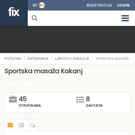
BY
REGISTRACIJA
LOGIN
POČETNA
KATEGORIJE
LJEPOTA I ZDRAVLJE
SPORTSKA MASAŽA
Sportska masaža Kakanj
Maser Kakanj
45
8
STRUČNJAKA
ZAHTJEVA