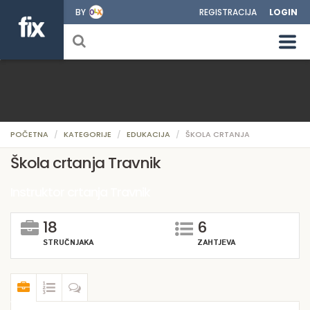
BY
REGISTRACIJA
LOGIN
POČETNA
KATEGORIJE
EDUKACIJA
ŠKOLA CRTANJA
Škola crtanja Travnik
Instruktor crtanja Travnik
18
6
STRUČNJAKA
ZAHTJEVA