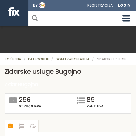
BY
REGISTRACIJA
LOGIN
POČETNA
KATEGORIJE
DOM I KANCELARIJA
ZIDARSKE USLUGE
Zidarske usluge Bugojno
Zidar Bugojno
256
89
STRUČNJAKA
ZAHTJEVA