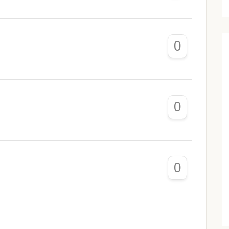
0
0
0