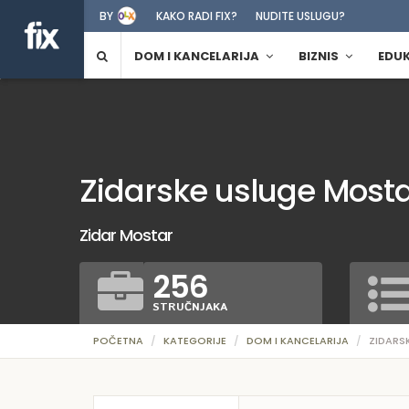
BY
KAKO RADI FIX?
NUDITE USLUGU?
DOM I KANCELARIJA
BIZNIS
EDU
Zidarske usluge Most
Zidar Mostar
256
STRUČNJAKA
POČETNA
KATEGORIJE
DOM I KANCELARIJA
ZIDARS