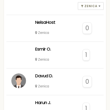
ZENICA
NelsaHost
0
Zenica
Esmir O.
1
Zenica
Davud D.
0
Zenica
Harun J.
1