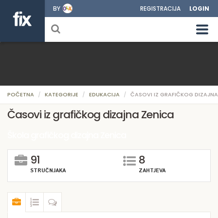
BY
REGISTRACIJA
LOGIN
POČETNA
KATEGORIJE
EDUKACIJA
ČASOVI IZ GRAFIČKOG DIZAJNA
Časovi iz grafičkog dizajna Zenica
Škola grafičkog dizajna Zenica
91
8
STRUČNJAKA
ZAHTJEVA