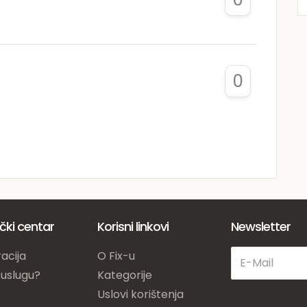
0
ički centar
Korisni linkovi
Newsletter
acija
O Fix-u
 uslugu?
Kategorije
Uslovi korištenja