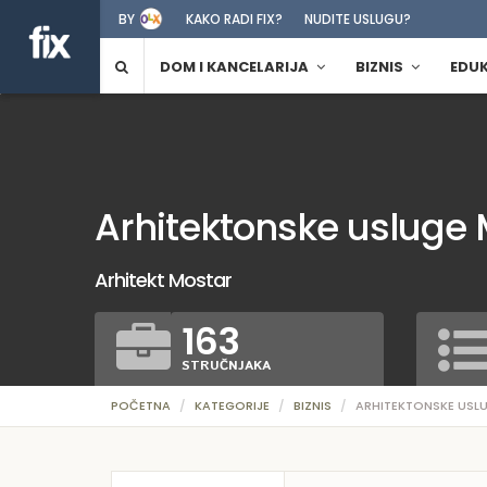
BY
KAKO RADI FIX?
NUDITE USLUGU?
DOM I KANCELARIJA
BIZNIS
EDU
Arhitektonske usluge 
Arhitekt Mostar
163
STRUČNJAKA
POČETNA
KATEGORIJE
BIZNIS
ARHITEKTONSKE USL