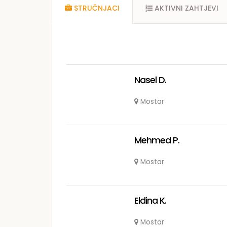
STRUČNJACI
AKTIVNI ZAHTJEVI
Nasel D.
Mostar
Mehmed P.
Mostar
Eldina K.
Mostar