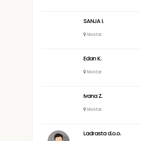
SANJA I.
Mostar
Edan K.
Mostar
Ivana Z.
Mostar
Ladrasta d.o.o.