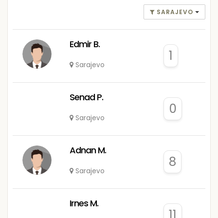
SARAJEVO
Edmir B.
1
Sarajevo
Senad P.
0
Sarajevo
Adnan M.
8
Sarajevo
Irnes M.
11