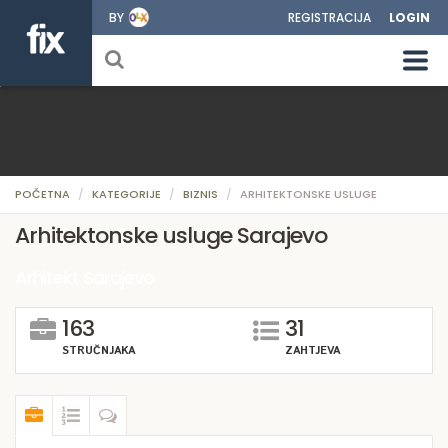
BY
REGISTRACIJA
LOGIN
POČETNA
KATEGORIJE
BIZNIS
ARHITEKTONSKE USLUGE
Arhitektonske usluge Sarajevo
Arhitekt Sarajevo
163
31
STRUČNJAKA
ZAHTJEVA