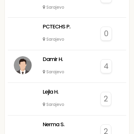
Sarajevo
PCTECHS P.
0
Sarajevo
Damir H.
4
Sarajevo
Lejla H.
2
Sarajevo
Nerma S.
2