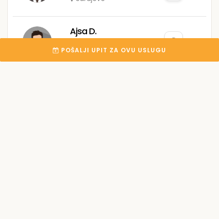
Ajsa D.
0
POŠALJI UPIT ZA OVU USLUGU
Sarajevo
Elvir T.
0
Sarajevo
Nermina A.
0
Sarajevo
SIA C.
0
Sarajevo