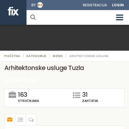
BY
REGISTRACIJA
LOGIN
POČETNA
KATEGORIJE
BIZNIS
ARHITEKTONSKE USLUGE
Arhitektonske usluge Tuzla
Arhitekt Tuzla
163
31
STRUČNJAKA
ZAHTJEVA