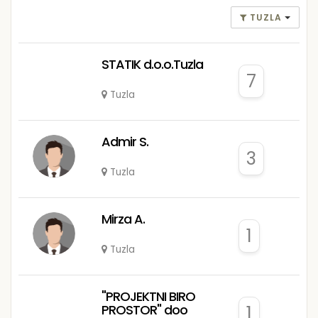
TUZLA
STATIK d.o.o.Tuzla
7
Tuzla
Admir S.
3
Tuzla
Mirza A.
1
Tuzla
"PROJEKTNI BIRO
PROSTOR" doo
1