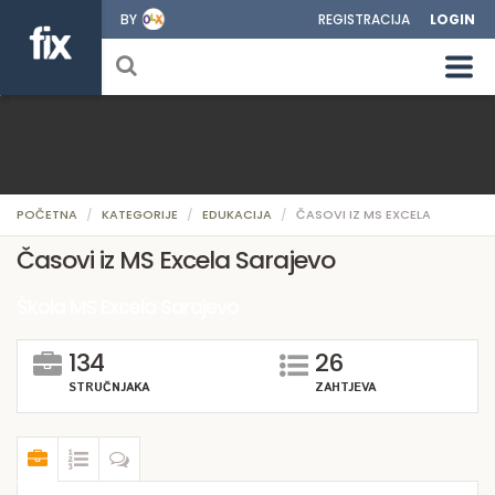
BY
REGISTRACIJA
LOGIN
POČETNA
KATEGORIJE
EDUKACIJA
ČASOVI IZ MS EXCELA
Časovi iz MS Excela Sarajevo
Škola MS Excela Sarajevo
134
26
STRUČNJAKA
ZAHTJEVA