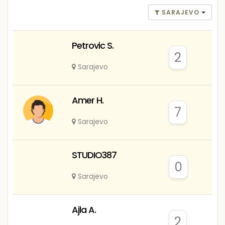
SARAJEVO
Petrovic S.
2
Sarajevo
Amer H.
7
Sarajevo
STUDIO387
0
Sarajevo
Ajla A.
2