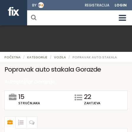
BY
REGISTRACIJA
LOGIN
POČETNA
KATEGORIJE
VOZILA
POPRAVAK AUTO STAKALA
Popravak auto stakala Gorazde
Autostaklar Gorazde
15
22
STRUČNJAKA
ZAHTJEVA