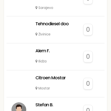
Sarajevo
Tehnodiesel doo
0
Živinice
Alem F.
0
Ilidža
Citroen Mostar
0
Mostar
Stefan B.
0