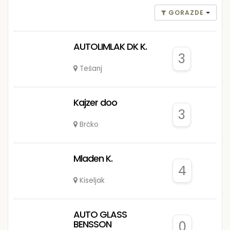
GORAZDE
AUTOLIMLAK DK K.
3
Tešanj
Kajzer doo
3
Brčko
Mladen K.
4
Kiseljak
AUTO GLASS
BENSSON
0