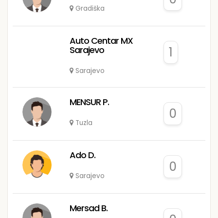
Gradiška
Auto Centar MX
Sarajevo
1
Sarajevo
MENSUR P.
0
Tuzla
Ado D.
0
Sarajevo
Mersad B.