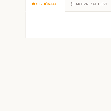
STRUČNJACI
AKTIVNI ZAHTJEVI