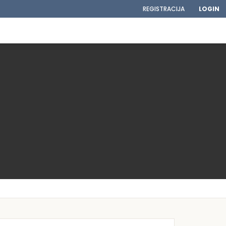
REGISTRACIJA
LOGIN