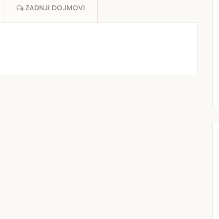
ZADNJI DOJMOVI