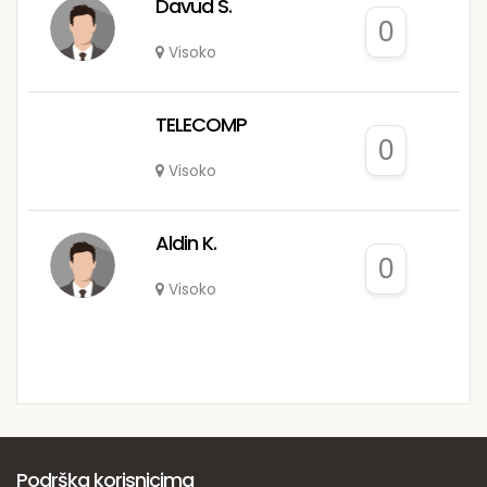
Davud S.
0
Visoko
TELECOMP
0
Visoko
Aldin K.
0
Visoko
Podrška korisnicima