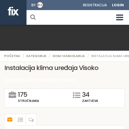
BY
REGISTRACIJA
LOGIN
POČETNA
KATEGORIJE
DOM I KANCELARIJA
INSTALACIJA KLIMA UR
Instalacija klima uređaja Visoko
Ugradnja klima uređaja Visoko
175
34
STRUČNJAKA
ZAHTJEVA