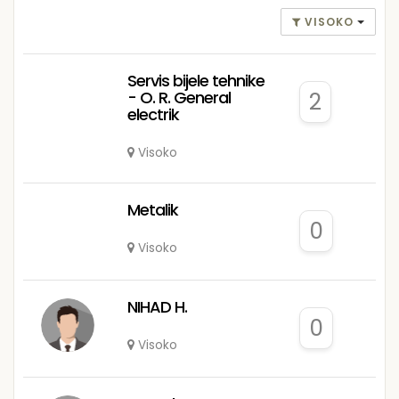
VISOKO
Servis bijele tehnike
- O. R. General
2
electrik
Visoko
Metalik
0
Visoko
NIHAD H.
0
Visoko