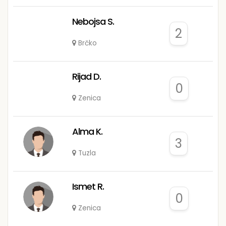
Nebojsa S.
2
Brčko
Rijad D.
0
Zenica
Alma K.
3
Tuzla
Ismet R.
0
Zenica