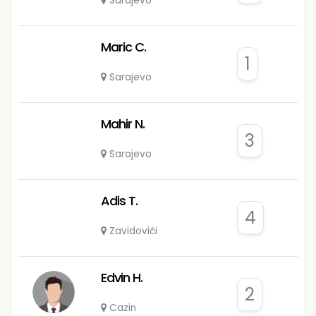
Sarajevo
Maric C.
1
Sarajevo
Mahir N.
3
Sarajevo
Adis T.
4
Zavidovići
Edvin H.
2
Cazin