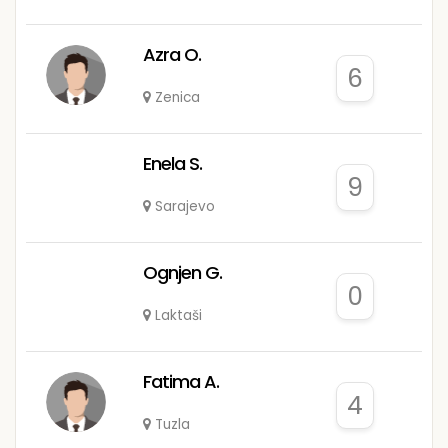
Azra O.
6
Zenica
Enela S.
9
Sarajevo
Ognjen G.
0
Laktaši
Fatima A.
4
Tuzla