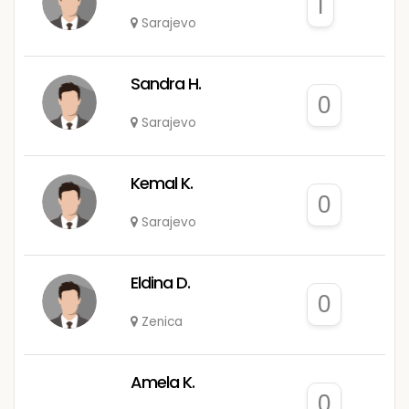
1
Sarajevo
Sandra H.
0
Sarajevo
Kemal K.
0
Sarajevo
Eldina D.
0
Zenica
Amela K.
0