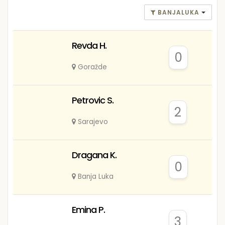
BANJALUKA
Revda H.
0
Goražde
Petrovic S.
2
Sarajevo
Dragana K.
0
Banja Luka
Emina P.
3