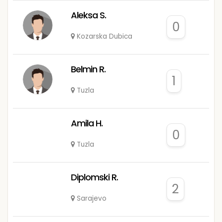
Aleksa S.
0
Kozarska Dubica
Belmin R.
1
Tuzla
Amila H.
0
Tuzla
Diplomski R.
2
Sarajevo