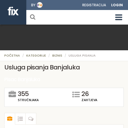
BY
REGISTRACIJA
LOGIN
POČETNA
KATEGORIJE
BIZNIS
USLUGA PISANJA
Usluga pisanja Banjaluka
Pisac Banjaluka
355
26
STRUČNJAKA
ZAHTJEVA