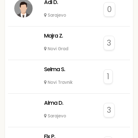
Adi D.
0
Sarajevo
Majra Z.
3
Novi Grad
Selma S.
1
Novi Travnik
Alma D.
3
Sarajevo
Fix P.