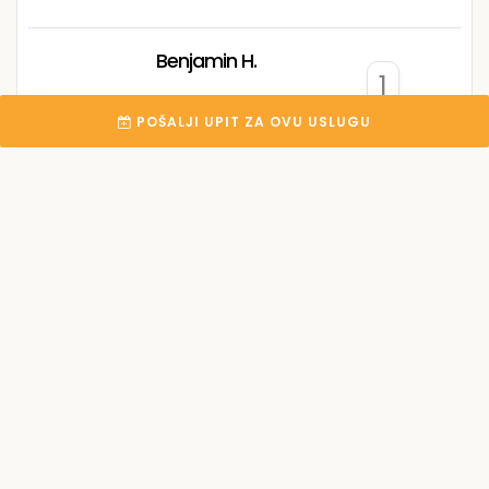
Benjamin H.
1
Zenica
POŠALJI UPIT ZA OVU USLUGU
Vedran K.
0
Sarajevo
Medina M.
2
Sarajevo
Alema M.
0
Sarajevo