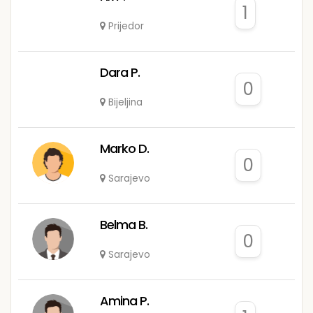
1
Prijedor
Dara P.
0
Bijeljina
Marko D.
0
Sarajevo
Belma B.
0
Sarajevo
Amina P.