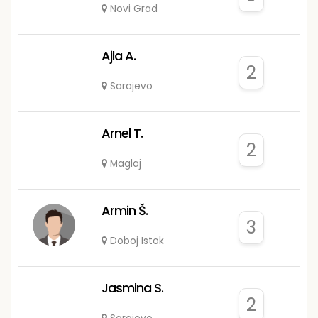
Novi Grad
Ajla A.
2
Sarajevo
Arnel T.
2
Maglaj
Armin Š.
3
Doboj Istok
Jasmina S.
2