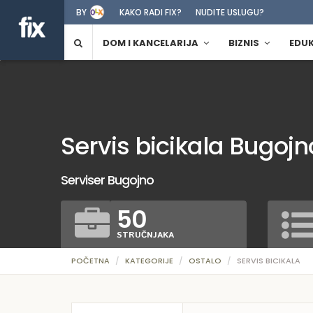
BY
KAKO RADI FIX?
NUDITE USLUGU?
DOM I KANCELARIJA
BIZNIS
EDU
Servis bicikala Bugojn
Serviser Bugojno
50
STRUČNJAKA
POČETNA
KATEGORIJE
OSTALO
SERVIS BICIKALA