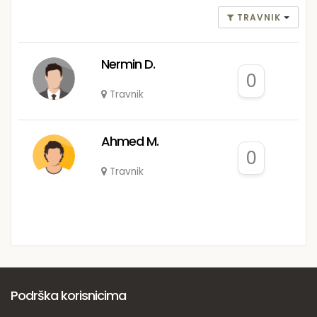
TRAVNIK
Nermin D.
0
Travnik
Ahmed M.
0
Travnik
Podrška korisnicima