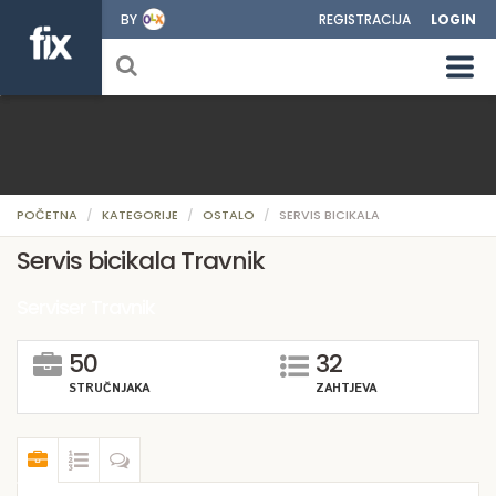
BY
REGISTRACIJA
LOGIN
POČETNA
KATEGORIJE
OSTALO
SERVIS BICIKALA
Servis bicikala Travnik
Serviser Travnik
50
32
STRUČNJAKA
ZAHTJEVA