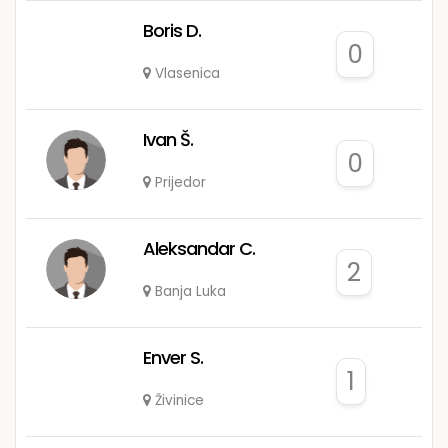
Boris D.
0
Vlasenica
Ivan Š.
0
Prijedor
Aleksandar C.
2
Banja Luka
Enver S.
1
Živinice