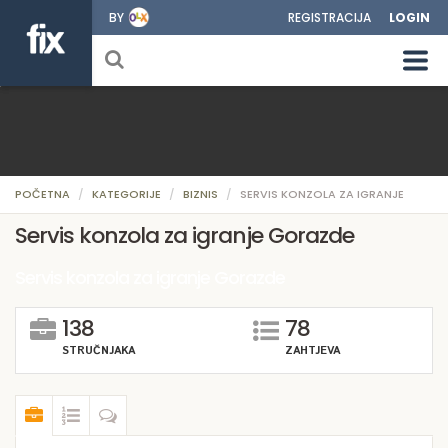
BY
REGISTRACIJA
LOGIN
POČETNA
KATEGORIJE
BIZNIS
SERVIS KONZOLA ZA IGRANJE
Servis konzola za igranje Gorazde
Servis konzola za igranje Gorazde
138
78
STRUČNJAKA
ZAHTJEVA