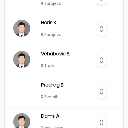
Sarajevo
Haris K.
0
Sarajevo
Vehabovic E.
0
Tuzla
Predrag B.
0
Zvornik
Damir A.
0