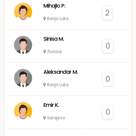
Mihajlo P.
2
Banja Luka
Sinisa M.
0
Živinice
Aleksandar M.
0
Banja Luka
Emir K.
0
Sarajevo