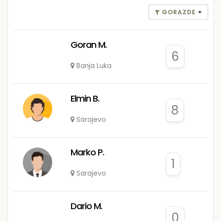
GORAZDE
Goran M.
6
Banja Luka
Elmin B.
8
Sarajevo
Marko P.
1
Sarajevo
Dario M.
0