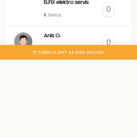
ELFIX elektro servis
0
Zenica
Anis O.
0
Visoko
POŠALJI UPIT ZA OVU USLUGU
Ermin P.
0
Gradačac
Esad K.
0
Zenica
Hamza D.