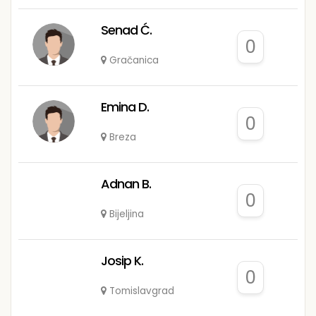
Senad Ć.
0
Gračanica
Emina D.
0
Breza
Adnan B.
0
Bijeljina
Josip K.
0
Tomislavgrad