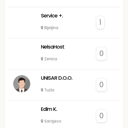
Service +.
1
Bijeljina
NelsaHost
0
Zenica
UNISAR D.O.O.
0
Tuzla
Edim K.
0
Sarajevo