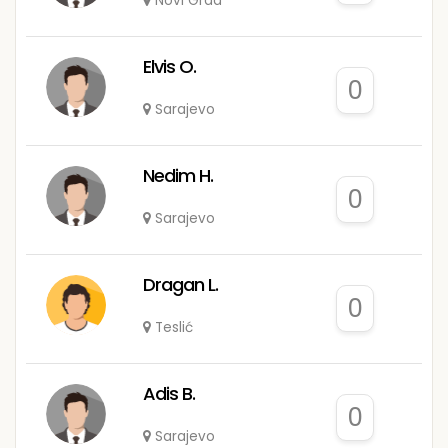
Novi Grad
Elvis O.
0
Sarajevo
Nedim H.
0
Sarajevo
Dragan L.
0
Teslić
Adis B.
0
Sarajevo