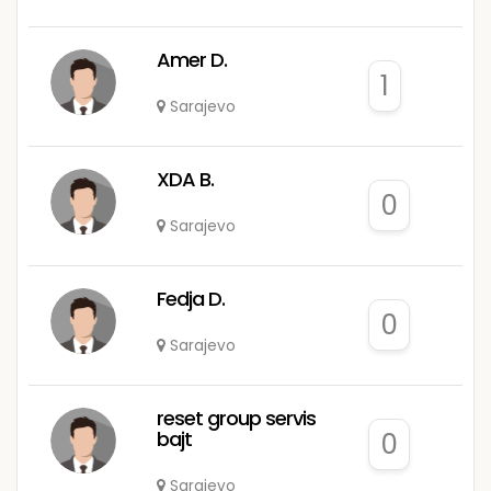
Amer D.
1
Sarajevo
XDA B.
0
Sarajevo
Fedja D.
0
Sarajevo
reset group servis
bajt
0
Sarajevo