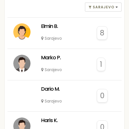
SARAJEVO
Elmin B.
8
Sarajevo
Marko P.
1
Sarajevo
Dario M.
0
Sarajevo
Haris K.
0