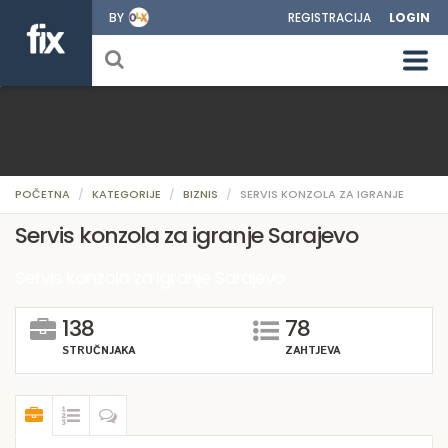
BY
REGISTRACIJA
LOGIN
POČETNA
KATEGORIJE
BIZNIS
SERVIS KONZOLA ZA IGRANJE
Servis konzola za igranje Sarajevo
Servis konzola za igranje Sarajevo
138
78
STRUČNJAKA
ZAHTJEVA