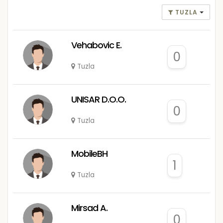
TUZLA
Vehabovic E.
0
Tuzla
UNISAR D.O.O.
0
Tuzla
MobileBH
1
Tuzla
Mirsad A.
0