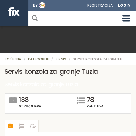
BY
REGISTRACIJA
LOGIN
POČETNA
KATEGORIJE
BIZNIS
SERVIS KONZOLA ZA IGRANJE
Servis konzola za igranje Tuzla
Servis konzola za igranje Tuzla
138
78
STRUČNJAKA
ZAHTJEVA