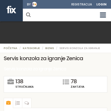
BY
REGISTRACIJA
LOGIN
POČETNA
KATEGORIJE
BIZNIS
SERVIS KONZOLA ZA IGRANJE
Servis konzola za igranje Zenica
Servis konzola za igranje Zenica
138
78
STRUČNJAKA
ZAHTJEVA