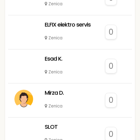
Zenica
ELFIX elektro servis
0
Zenica
Esad K.
0
Zenica
Mirza D.
0
Zenica
SLOT
0