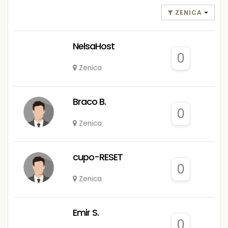
ZENICA
NelsaHost
0
Zenica
Braco B.
0
Zenica
cupo-RESET
0
Zenica
Emir S.
0