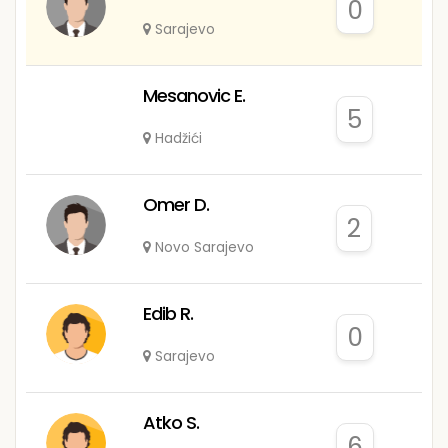
0
Sarajevo
Mesanovic E.
5
Hadžići
Omer D.
2
Novo Sarajevo
Edib R.
0
Sarajevo
Atko S.
6