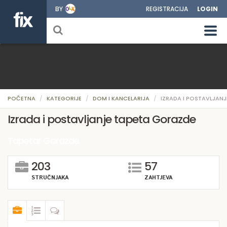
BY
REGISTRACIJA
LOGIN
POČETNA
KATEGORIJE
DOM I KANCELARIJA
IZRADA I POSTAVLJANJ
Izrada i postavljanje tapeta Gorazde
Tapetar Gorazde
203
57
STRUČNJAKA
ZAHTJEVA