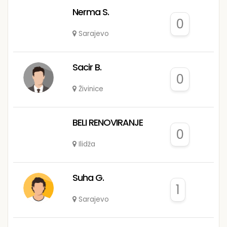
Nerma S.
0
Sarajevo
Sacir B.
0
Živinice
BELI RENOVIRANJE
0
Ilidža
Suha G.
1
Sarajevo