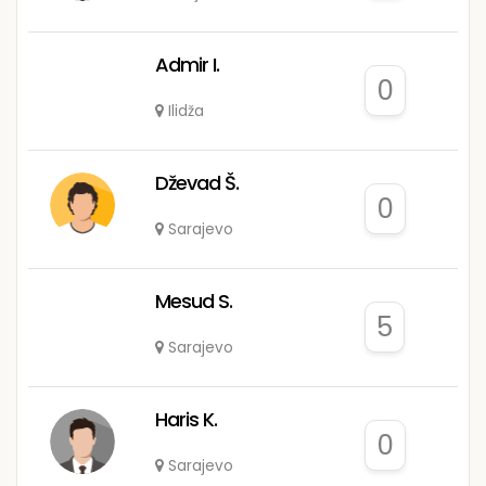
Admir I.
0
Ilidža
Dževad Š.
0
Sarajevo
Mesud S.
5
Sarajevo
Haris K.
0
Sarajevo