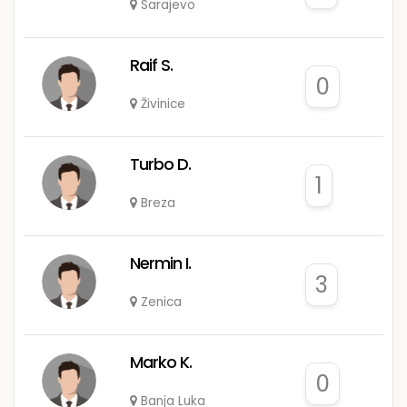
Sarajevo
Raif S.
0
Živinice
Turbo D.
1
Breza
Nermin I.
3
Zenica
Marko K.
0
Banja Luka