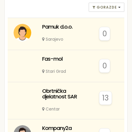
GORAZDE
Pamuk d.o.o.
0
Sarajevo
Fas-mol
0
Stari Grad
Obrtnička
djelatnost SAR
13
Centar
Kompany2a