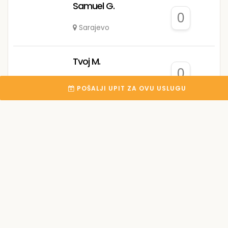
Samuel G.
0
Sarajevo
Tvoj M.
0
Sarajevo
POŠALJI UPIT ZA OVU USLUGU
Lam-mont
0
Tuzla
Kemal B.
1
Jablanica
Mitar L.