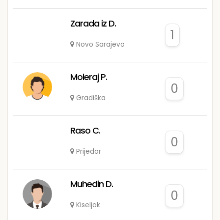
Zarada iz D.
1
Novo Sarajevo
Moleraj P.
0
Gradiška
Raso C.
0
Prijedor
Muhedin D.
0
Kiseljak