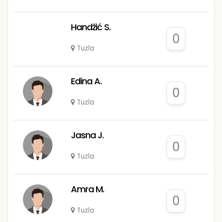
Handžić S.
0
Tuzla
Edina A.
0
Tuzla
Jasna J.
0
Tuzla
Amra M.
0
Tuzla