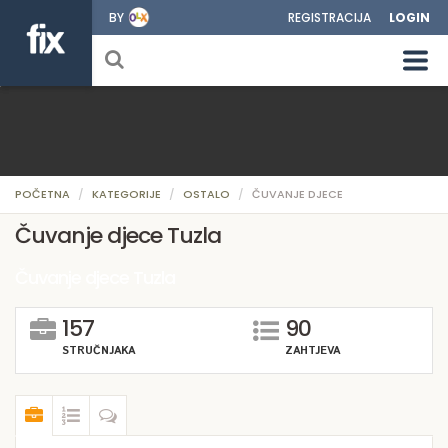
BY
REGISTRACIJA
LOGIN
POČETNA
KATEGORIJE
OSTALO
ČUVANJE DJECE
Čuvanje djece Tuzla
Čuvanje djece Tuzla
157
90
STRUČNJAKA
ZAHTJEVA