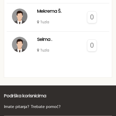
Mekrema Š.
0
Tuzla
Selma .
0
Tuzla
Podrška korisnicima
Imate pitanja? Trebate pomoć?