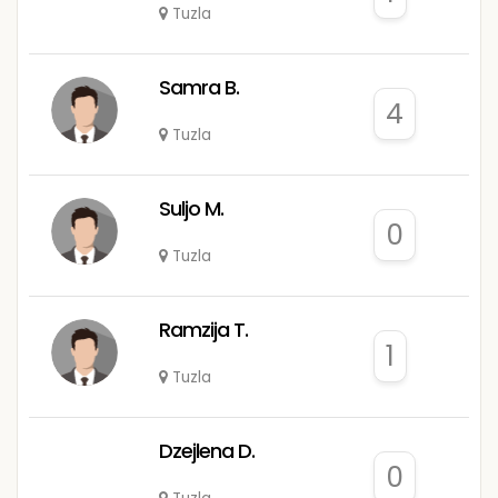
Tuzla
Samra B.
4
Tuzla
Suljo M.
0
Tuzla
Ramzija T.
1
Tuzla
Dzejlena D.
0