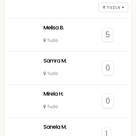
TUZLA
Melisa B.
5
Tuzla
Samra M.
0
Tuzla
Mirela H.
0
Tuzla
Sanela M.
1