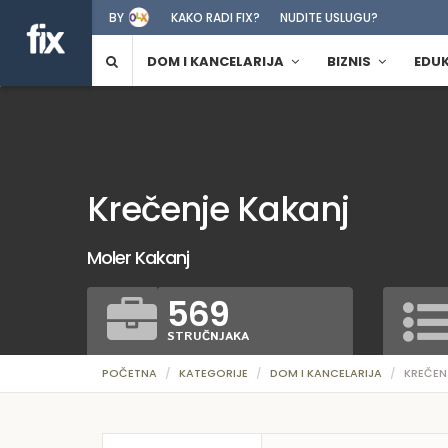
BY
KAKO RADI FIX?
NUDITE USLUGU?
DOM I KANCELARIJA
BIZNIS
EDU
Krečenje Kakanj
Moler Kakanj
569
STRUČNJAKA
POČETNA
KATEGORIJE
DOM I KANCELARIJA
KREČEN