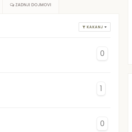
ZADNJI DOJMOVI
KAKANJ
0
1
0