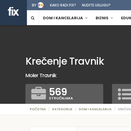
BY
KAKO RADI FIX?
NUDITE USLUGU?
DOM I KANCELARIJA
BIZNIS
EDU
Krečenje Travnik
Moler Travnik
569
STRUČNJAKA
POČETNA
KATEGORIJE
DOM I KANCELARIJA
KREČEN