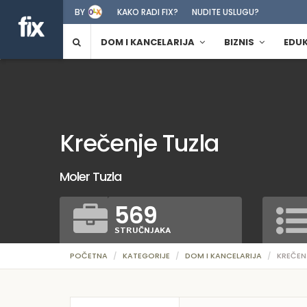
BY
KAKO RADI FIX?
NUDITE USLUGU?
DOM I KANCELARIJA
BIZNIS
EDU
Krečenje Tuzla
Moler Tuzla
569
STRUČNJAKA
POČETNA
KATEGORIJE
DOM I KANCELARIJA
KREČEN