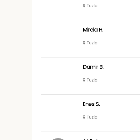
Tuzla
Mirela H.
Tuzla
Damir B.
Tuzla
Enes S.
Tuzla