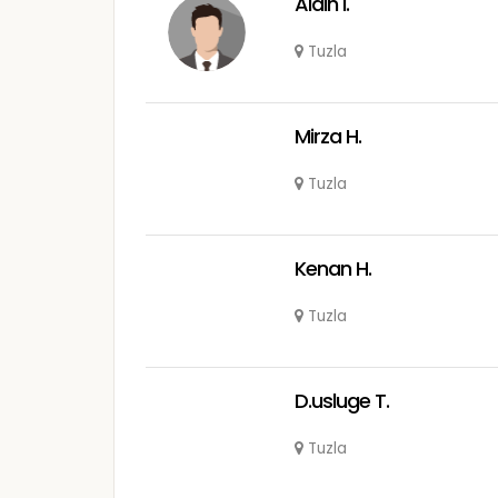
Aldin I.
Tuzla
Mirza H.
Tuzla
Kenan H.
Tuzla
D.usluge T.
Tuzla