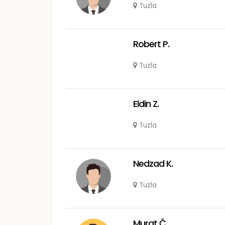
Tuzla
Robert P.
Tuzla
Eldin Z.
Tuzla
Nedzad K.
Tuzla
Murat Č.