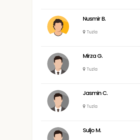
Nusmir B.
Tuzla
Mirza G.
Tuzla
Jasmin C.
Tuzla
Suljo M.