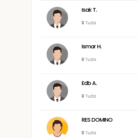
Isak T.
Tuzla
Ismar H.
Tuzla
Edb A.
Tuzla
RES DOMINO
Tuzla