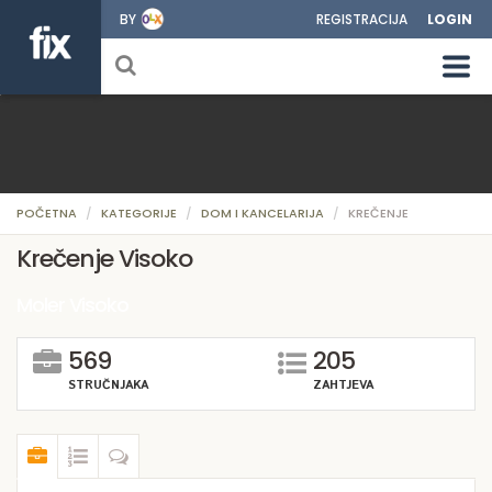
BY
REGISTRACIJA
LOGIN
POČETNA
KATEGORIJE
DOM I KANCELARIJA
KREČENJE
Krečenje Visoko
Moler Visoko
569
205
STRUČNJAKA
ZAHTJEVA