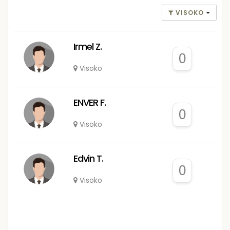
VISOKO
Irmel Z.
0
Visoko
ENVER F.
0
Visoko
Edvin T.
0
Visoko